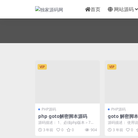
首页
网站源码
VIP
VIP
PHP源码
PHP源码
php goto解密脚本源码
goto 解密脚
源码描述： 1、必须php版本＞7
源码描述： 使用说明
2、被加密的文件放到decodeFile文
本需要大于 7 2
3 年前
0
0
904
3 年前
0
件...
到 d...