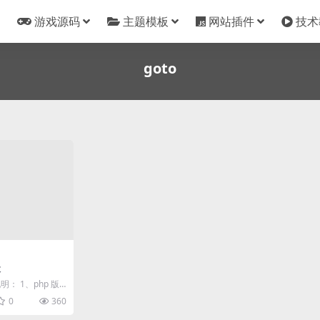
游戏源码
主题模板
网站插件
技术
goto
本
： 1、php 版
、需要解密的文件放
0
360