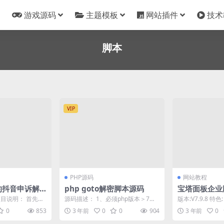
游戏源码
主题模板
网站插件
技术
脚本
VIP
PHP源码
网站教程
的抖音申诉解
php goto解密脚本源码
宝塔面板企业
成功率百分百
脚本
项目说明： 首先，
源码描述： 1、必须php版本＞7
版本:V7.9.8 
详细教程】
，需要解释说明
2、被加密的文件放到decodeFile文
②去除了添加站
0
853
3 年前
0
0
904
3 年前
0
.
件...
文件； ...