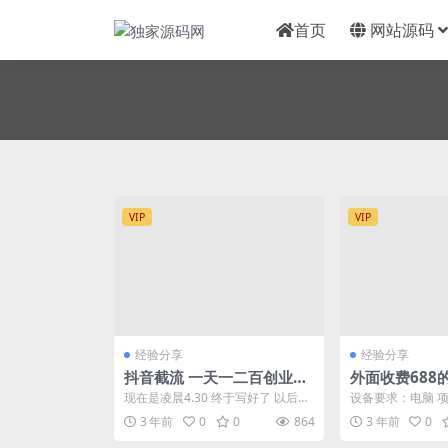
首页
网站源码
VIP
VIP
经验分享
经验分享
抖音截流 一天一二百创业粉
外面收费688
等精准粉 附脚本
封脚本，号称
现在是凌晨4.30 终于写好了 以后项
设备要求：电脑 
【永久脚本+
目禅会多很多能实操的脚本和项目
本站仅作项目分享
3 年前
0
0
864
3 年前
0
引流创业粉...
的是，市面上不存..