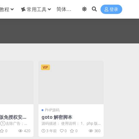
教程
常用工具
登录
VIP
PHP源码
版免授权安装
goto 解密脚本
特色: ①去除广告；
源码描述： 使用说明： 1、php 版
点默认生成的垃圾
本需要大于 7 2、需要解密的文件放
0
420
3 年前
0
0
360
到 d...