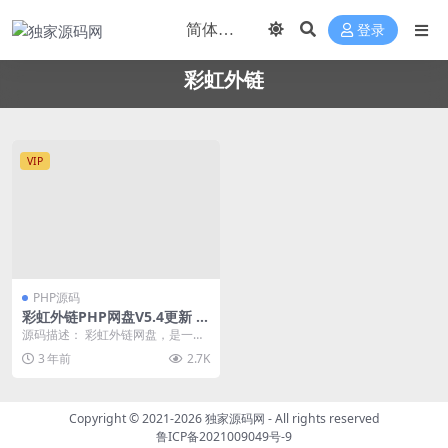
登录
彩虹外链
VIP
PHP源码
彩虹外链PHP网盘V5.4更新 新
增用户系统与分块上传
源码描述： 彩虹外链网盘，是一款
PHP网盘与外链分享程序，支持所
3 年前
2.7K
有格式文件的上传...
Copyright © 2021-2026
独家源码网
- All rights reserved
鲁ICP备2021009049号-9