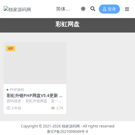
登录
彩虹网盘
VIP
PHP源码
彩虹外链PHP网盘V5.4更新 新
增用户系统与分块上传
源码描述： 彩虹外链网盘，是一款
PHP网盘与外链分享程序，支持所
3 年前
2.7K
有格式文件的上传...
Copyright © 2021-2026
独家源码网
- All rights reserved
鲁ICP备2021009049号-9