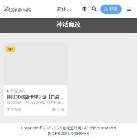
登录
神话魔改
VIP
手游源码
怀旧3D横版卡牌手游【口袋觉
醒冰雪女神11SS神话魔改版】
源码描述： 怀旧3D横版卡牌手游
2023最新整理11SS神宠Ubun
【口袋觉醒冰雪女神11SS神话魔改
3 年前
1.1K
tu手工端服务端+安卓苹果双
版】2023最...
端+GM后台
Copyright © 2021-2026
独家源码网
- All rights reserved
鲁ICP备2021009049号-9