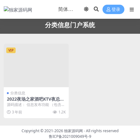
登录
分类信息门户系统
VIP
分类信息
2022夜场之家酒吧KTV夜总会
招聘广告行业信息发布网站源
源码描述： 信息发布功能 （包含会
码/分类信息门户系统
员发布+信息审核+信息置顶+刷新
3 年前
1.2K
+套红+加粗+...
Copyright © 2021-2026
独家源码网
- All rights reserved
鲁ICP备2021009049号-9