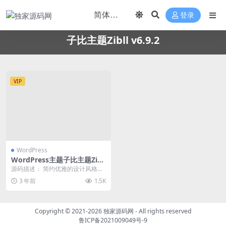
登录
子比主题Zibll v6.9.2
VIP
WordPress
WordPress主题子比主题Zibll
v6.9.2 免受权版
源码描述： 简约优雅的设计风格、
模块化组件、商城支付系统，全面
3 年前
1.5K
的前端功能、深度S...
Copyright © 2021-2026
独家源码网
- All rights reserved
鲁ICP备2021009049号-9