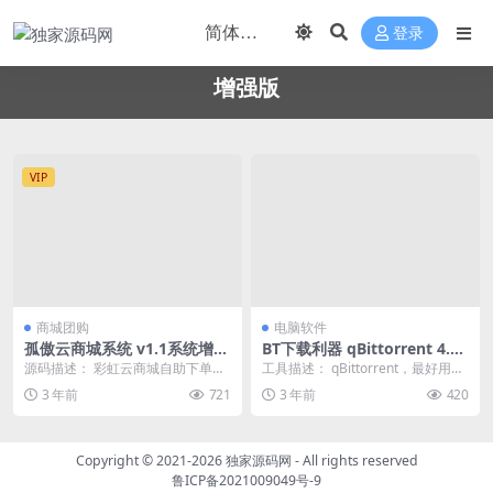
登录
增强版
VIP
商城团购
电脑软件
孤傲云商城系统 v1.1系统增强
BT下载利器 qBittorrent 4.5.
版卡密自助下单系统(彩虹云商
3.10 便携增强版
源码描述： 彩虹云商城自助下单系
工具描述： qBittorrent，最好用的
城)
统独立版程序：这系统用于自动发
免费开源BitTorrent客户端，...
3 年前
721
3 年前
420
卡密、代刷系统比较...
Copyright © 2021-2026
独家源码网
- All rights reserved
鲁ICP备2021009049号-9