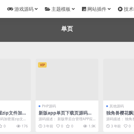
游戏源码
主题模板
网站插件
技术
单页
VIP
PHP源码
其他源码
zip文件加密
新版app单页下载页源码带
独角兽樱花飘
管理后台
ML源码
码加密屋zip文件
源码描述： 新版带后台管理APP应
源码描述： 独角
i源码里面的参数已
用下载页,自动识别安卓苹果下载
页源码 直接修改
0
176
3 年前
0
0
1.9K
3 年前
0
页，带管理后台，...
密无授权，测试非.