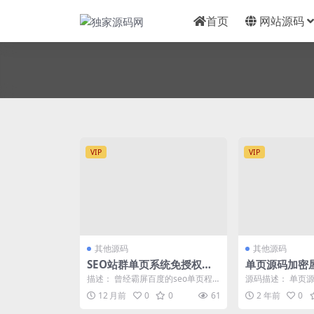
首页
网站源码
VIP
VIP
其他源码
其他源码
SEO站群单页系统免授权版-
单页源码加密屋
单页站群排名程序
API源码
描述： 曾经霸屏百度的seo单页程
源码描述： 单页源
序，曾经售价208一个域名，现在免
加密API源码 ap
12 月前
0
0
61
2 年前
0
授权开源了，...
改好，...