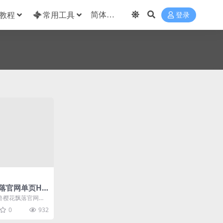
教程
常用工具
登录
落官网单页HT
兽樱花飘落官网单
主文件即可，无加
0
932
..