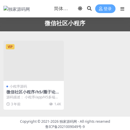
登录
微信社区小程序
VIP
小程序源码
微信社区小程序/h5/圈子论坛
贴吧交友/博客/社交/陌生人社
源码描述： 小程序/app/H5多端圈
交/宠物/话题/私域/同城引流
子社区论坛系统,交友/博客/社交/陌
3 年前
1.4K
生人社...
Copyright © 2021-2026
独家源码网
- All rights reserved
鲁ICP备2021009049号-9