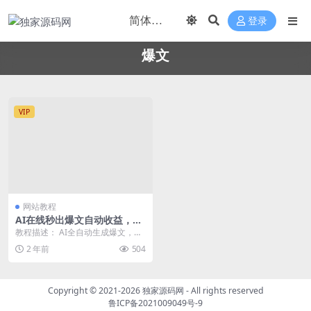
登录
爆文
VIP
网站教程
AI在线秒出爆文自动收益，矩
阵操作模式，日收益1000+可
教程描述： AI全自动生成爆文，全
无限放大，长期可做
平台可做，利用工具一小时能做出
2 年前
504
几十篇文章，矩阵...
Copyright © 2021-2026
独家源码网
- All rights reserved
鲁ICP备2021009049号-9