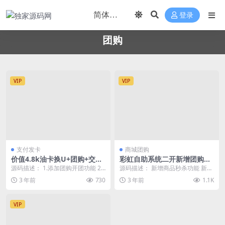
登录
团购
VIP
VIP
支付发卡
商城团购
价值4.8k油卡换U+团购+交易
彩虹自助系统二开新增团购、
区运营级发卡源码
砍价、秒杀等功能
源码描述： 1.添加团购开团功能 2.
源码描述： 新增商品秒杀功能 新增
添加交易区自由转卖功能 3.充值改
商品团购功能 新增商品砍价功能 新
3 年前
730
3 年前
1.1K
为U接口...
增分站任务功...
VIP