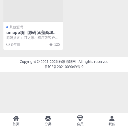
其他源码
uniapp项目源码 涵盖商城团
购等(32个案例)
源码描述： IT之家小程序版客户端
(使用 Mpvue 开发，兼容 Web)ith...
3 年前
525
Copyright © 2021-2026
独家源码网
- All rights reserved
鲁ICP备2021009049号-9
首页
分类
会员
我的