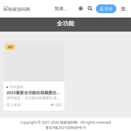
登录
全功能
VIP
PHP源码
2023最新全功能在线截图生成
器工具网页版网站源码+视频
源码描述： 全功能在线截图生成器
教程
工具网页版网站源码 源码项目全部
3 年前
628
开源，支持电脑和...
Copyright © 2021-2026
独家源码网
- All rights reserved
鲁ICP备2021009049号-9