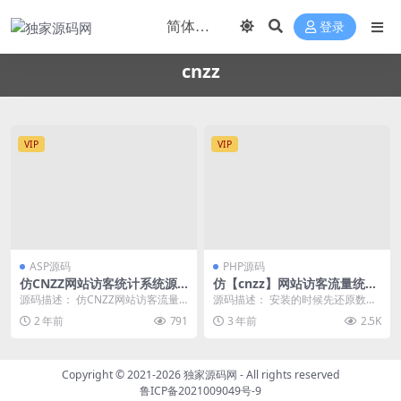
登录
cnzz
VIP
VIP
ASP源码
PHP源码
仿CNZZ网站访客统计系统源
仿【cnzz】网站访客流量统
码 网页访客抓取采集源码 网
计|获取网站访客系统|网页访
源码描述： 仿CNZZ网站访客流量
源码描述： 安装的时候先还原数据
站访客流量统计源码
客抓取采集 源码
统计系统源码/获取网站访客系统源
库 sq_tongji_bkp_1.bak 这个...
2 年前
791
3 年前
2.5K
码/网页访客抓...
Copyright © 2021-2026
独家源码网
- All rights reserved
鲁ICP备2021009049号-9