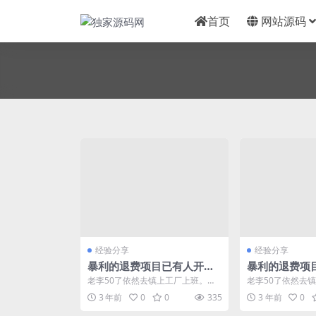
首页
网站源码
经验分享
经验分享
暴利的退费项目已有人开工
暴利的退费项
作室
作室
老李50了依然去镇上工厂上班。干
老李50了依然去
电气焊月工资7000-8000，平时舍
电气焊月工资7000
3 年前
0
0
335
3 年前
0
不得吃穿，...
不得吃穿，...