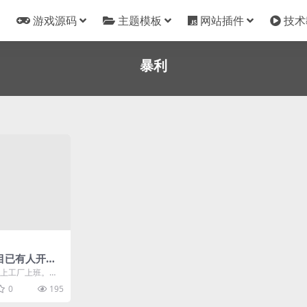
游戏源码
主题模板
网站插件
技术
暴利
目已有人开工
镇上工厂上班。干
-8000，平时舍
0
195