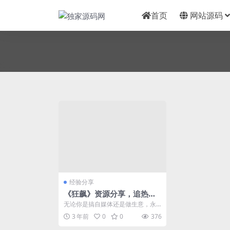
首页
网站源码
经验分享
《狂飙》资源分享，追热点
零门槛变现
无论你是搞自媒体还是做生意，永
远有这么一句靠谱的话：热点就是
3 年前
0
0
376
流量，流量就是钱。 ...