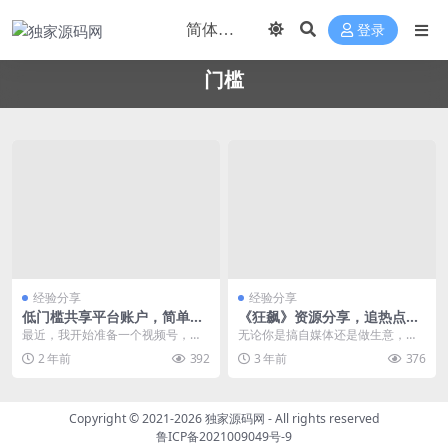
登录
门槛
经验分享
经验分享
低门槛共享平台账户，简单操
《狂飙》资源分享，追热点零
作日入300
门槛变现
最近，我开始准备一个视频号，重
无论你是搞自媒体还是做生意，永
新关注于某些软件，并验证了一句
远有这么一句靠谱的话：热点就是
2 年前
392
3 年前
376
话。在我们看不起的许...
流量，流量就是钱。 ...
Copyright © 2021-2026
独家源码网
- All rights reserved
鲁ICP备2021009049号-9