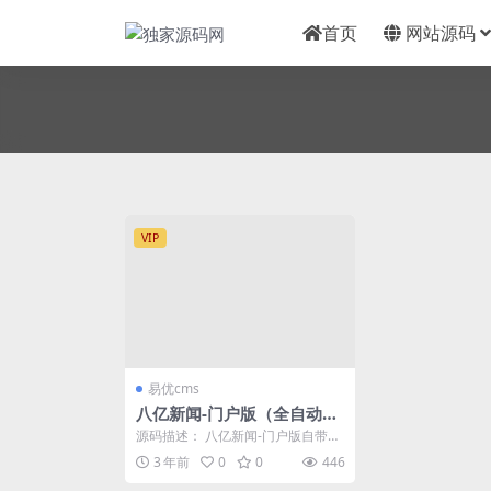
首页
网站源码
VIP
易优cms
八亿新闻-门户版（全自动采
集发布） v1.5.9
源码描述： 八亿新闻-门户版自带有
11个新闻门户的接口并可以自动更
3 年前
0
0
446
新，实现新闻自...