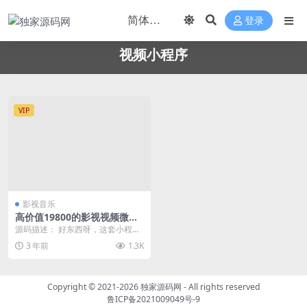
登录
视频小程序
VIP
影视音乐
高价值19800的影视视频微信
小程序源码-自带支付通道带采
源码描述： 好东西呀，这套小程序
集
影视源码的盈利方式更加简单粗
3 年前
1.3K
暴，卖会员的，只要无...
Copyright © 2021-2026
独家源码网
- All rights reserved
鲁ICP备2021009049号-9