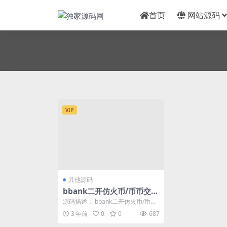
首页
网站源码
VIP
其他源码
bbank二开仿火币/币币交
易/法币交易/含PC端VUE源
源码描述： bbank二开仿火币/币币
码
交易/法币交易/含PC端VUE源码 截
3 年前
0
0
687
图是...