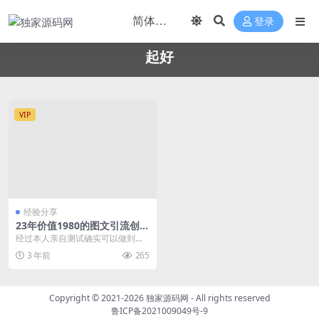
登录
起好
VIP
经验分享
23年价值1980的图文引流创业
粉螺旋起好技术暴力起粉加爆
经过本人亲自测试确实可以做到一
微信
个快速起号，引流创业粉的一个方
3 年前
265
法。 且创业粉质量特...
Copyright © 2021-2026
独家源码网
- All rights reserved
鲁ICP备2021009049号-9