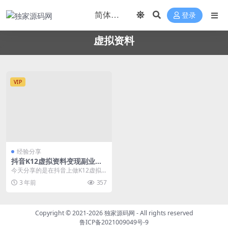
登录
虚拟资料
VIP
经验分享
抖音K12虚拟资料变现副业项
目玩法，一条龙实操经验，视
今天分享的是在抖音上做K12虚拟
频版大解析
资料项目玩法，这个和之前我们讲
3 年前
357
的小红书大差不差，...
Copyright © 2021-2026
独家源码网
- All rights reserved
鲁ICP备2021009049号-9