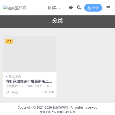
登录
分类
VIP
商城团购
彩虹商城知识付费最新版二级
分类等功能
源码描述： 20230407更新： 新增
二级分类 新增模板内容可在后台全
3 年前
2.0K
局自定义...
Copyright © 2021-2026
独家源码网
- All rights reserved
鲁ICP备2021009049号-9