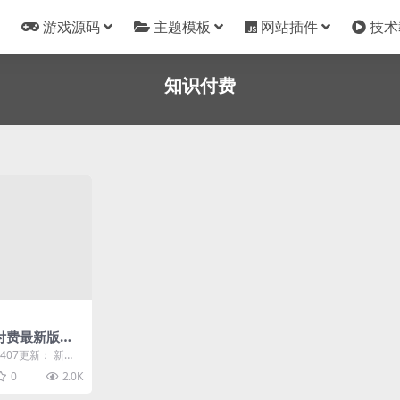
游戏源码
主题模板
网站插件
技术
知识付费
付费最新版二
0407更新： 新增
板内容可在后台全
0
2.0K