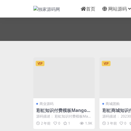
首页
网站源码
VIP
VIP
商业源码
商城团购
彩虹知识付费模板MangoA
彩虹商城知识
全开源包含秒杀/抽奖
级分类等功能
源码描述： 彩虹知识付费模板Man
源码描述： 2023
goA全开源包含秒杀/抽奖 搭建了
二级分类 新增模
2 年前
0
1
1.9K
3 年前
0
下，可以正常...
局自定义...