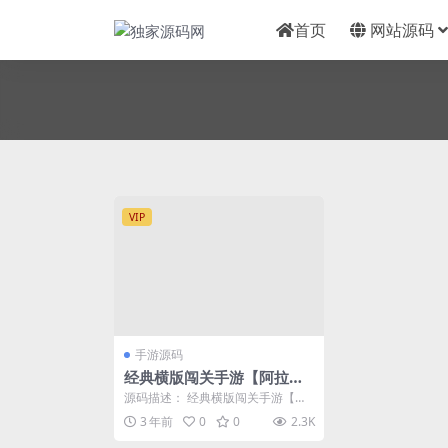
首页
网站源码
VIP
手游源码
经典横版闯关手游【阿拉德
之怒璀璨星空版本】最新Lin
源码描述： 经典横版闯关手游【阿
ux手工服务端源码+安卓苹
拉德之怒二觉三觉版本】打包Linux
3 年前
0
0
2.3K
手工端+完整...
果双端