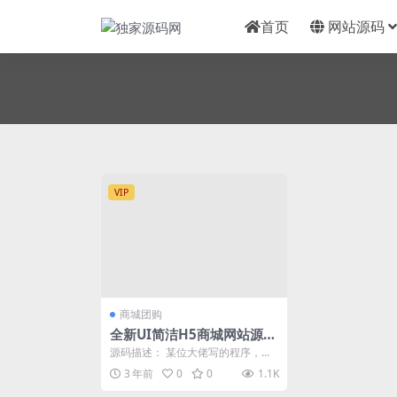
首页
网站源码
VIP
商城团购
全新UI简洁H5商城网站源
码-易支付接口
源码描述： 某位大佬写的程序，从
其他网站看到了，就搬运过来了 测
3 年前
0
0
1.1K
试了下，界面还可...