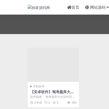
首页
网站源码
手机软件
【安卓软件】驾考题库大全
（解锁会员)
软件描述： 驾考题库大全实时同步
更新2023年驾考科目一、科目四考
3 年前
0
0
386
试题库，通过历...