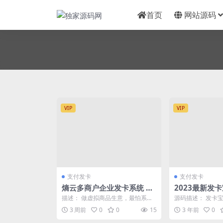
首页
网站源码
VIP
VIP
支付发卡
支付发卡
熵云多商户企业发卡系统 v
2023最新发
1.6.8
统源码 基于P
描述： 做虚拟商品生意，最怕系统
源码描述： 发卡宝
系统源码
“偏科”——卖卡密很溜，卖实物抓
语言实现的卡密寄
3 周前
0
0
15
3 年前
0
瞎；单店能跑，多...
hp5.5-7...