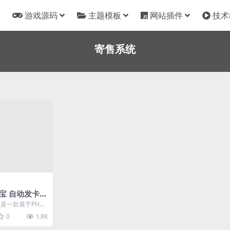
游戏源码
主题模板
网站插件
技术
寄售系统
卡宝 自动发卡系
HP的卡密寄售
是一款基于PHP
售系统，适用于p
0
1.8K