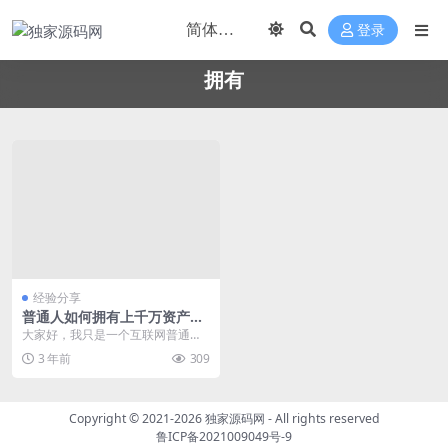
登录
拥有
经验分享
普通人如何拥有上千万资产，
这个回答戳破了很多人
大家好，我只是一个互联网普通的
创业者。我一直坚持自己的本分做
3 年前
309
事。我勤奋、诚信、脚...
Copyright © 2021-2026
独家源码网
- All rights reserved
鲁ICP备2021009049号-9