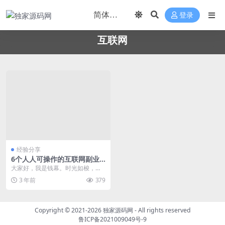
登录
互联网
经验分享
6个人人可操作的互联网副业
项目
大家好，我是钱幕。时光如梭，兔
年已过去三分之一，如果你还在找
3 年前
379
项目，请先停一停，听...
Copyright © 2021-2026
独家源码网
- All rights reserved
鲁ICP备2021009049号-9