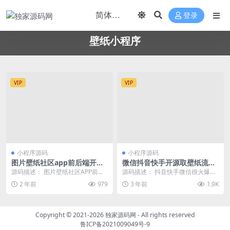
登录
壁纸小程序
VIP
VIP
小程序源码
小程序源码
图片壁纸社区app前后端开源
微信抖音快手开源取壁纸流量
小程序源码
主小程序源码
源码描述： 图片壁纸社区APP前后
源码描述： 抖音快手微信很火爆的
端开源小程序源码，修改了开源版
取图小程序全开源 可以给人别人搭
2 年前
979
3 年前
1.9K
的前端样式，变成...
建 也可以自己做...
Copyright © 2021-2026
独家源码网
- All rights reserved
鲁ICP备2021009049号-9