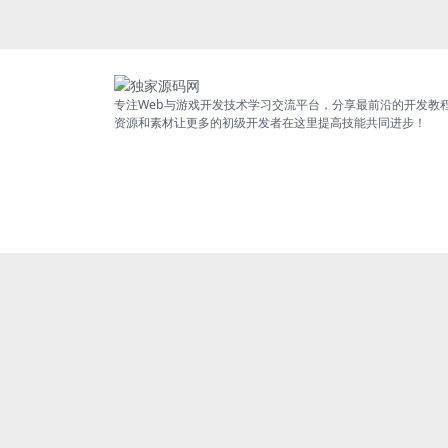
台+GM直冲后台+安卓苹果I
OS双端版本
专注Web与游戏开发技术学习交流平台，分享最前沿的开发教
资源和素材让更多的初级开发者在这里提高技能共同进步！