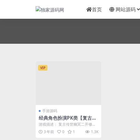
首页
网站源码
VIP
手游源码
经典角色扮演PK类【复古传
世幽冥二开修复版】最新打
游戏描述： 复古传世幽冥二开修复
包Win服务端源码+视频架设
版_经典角色扮演PK类传奇手游 202
3 年前
0
1
1.3K
3年5月1...
教程+附带假人系统+运营后