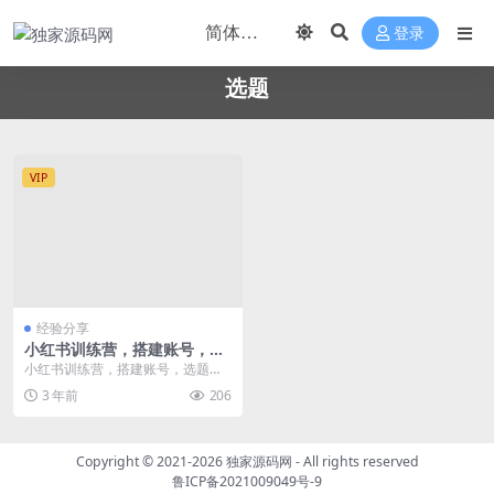
登录
选题
VIP
经验分享
小红书训练营，搭建账号，选
题对标，涨粉变现，看透本质
小红书训练营，搭建账号，选题对
标，涨粉变现，看透本质 课程目
3 年前
206
录： 第一课.看透小...
Copyright © 2021-2026
独家源码网
- All rights reserved
鲁ICP备2021009049号-9