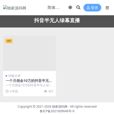
登录
抖音半无人绿幕直播
VIP
经验分享
一个月佣金10万的抖音半无人
绿幕直播全套玩法（送视频素
一个月佣金10万的抖音半无人绿幕
材，直播话术）
直播全套玩法 提供几十种商品视频
3 年前
427
素材，话术 一共...
Copyright © 2021-2026
独家源码网
- All rights reserved
鲁ICP备2021009049号-9