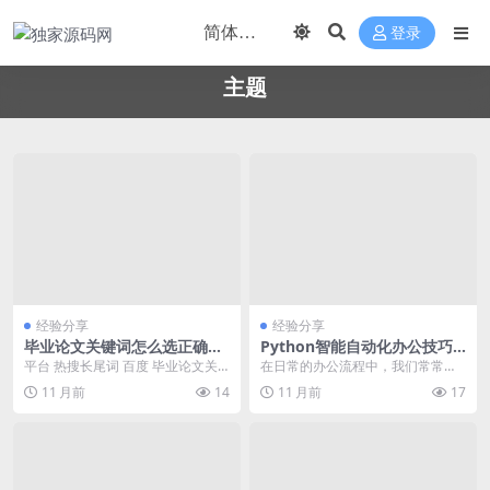
登录
主题
经验分享
经验分享
毕业论文关键词怎么选正确方
Python智能自动化办公技巧
法
解放双手
平台 热搜长尾词 百度 毕业论文关
在日常的办公流程中，我们常常需
键词怎么选正确方法、毕业论文关
要处理大量的重复性任务，如数据
11 月前
14
11 月前
17
键词选择技巧、毕...
整理、报表生成、邮件...