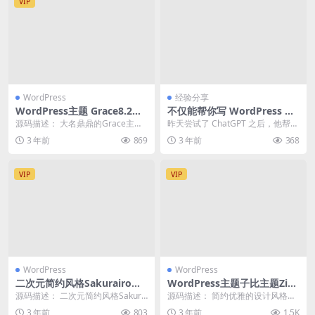
VIP
WordPress
经验分享
WordPress主题 Grace8.2主
不仅能帮你写 WordPress 插
题去授权去后门版
件，ChatGPT 还能一步一步
源码描述： 大名鼎鼎的Grace主题
昨天尝试了 ChatGPT 之后，他帮我
教你写 WordPress 主题
8.0去授权去后门，需要的可以试
写了一个插件，运行完全没有问
3 年前
869
3 年前
368
用。Grac...
题，如果自己...
VIP
VIP
WordPress
WordPress
二次元简约风格Sakurairo主
WordPress主题子比主题Zibll
题 WordPress主题模板源码
v6.9.2 免受权版
源码描述： 二次元简约风格Sakura
源码描述： 简约优雅的设计风格、
iro主题 WordPress主题模板源码...
模块化组件、商城支付系统，全面
3 年前
803
3 年前
1.5K