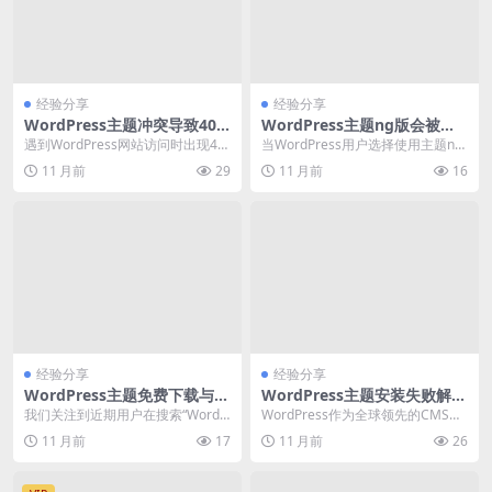
经验分享
经验分享
WordPress主题冲突导致404
WordPress主题ng版会被告
错误排查与解决
吗
遇到WordPress网站访问时出现40
当WordPress用户选择使用主题ng
4错误，特别是主题切换后频繁发
版时，一个常见的担忧是是否会面
11 月前
29
11 月前
16
生，这通常...
临法律诉讼...
经验分享
经验分享
WordPress主题免费下载与安
WordPress主题安装失败解决
全配置实践
方法及常见问题处理
我们关注到近期用户在搜索“WordP
WordPress作为全球领先的CMS平
ress主题免费”相关问题时，普遍集
台，其主题安装是构建个性化网站
11 月前
17
11 月前
26
中在如何...
的基础步骤...