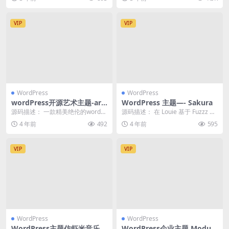
的前端功能、深度S...
VIP
VIP
WordPress
WordPress
wordPress开源艺术主题-art
WordPress 主题—- Sakura
blog
源码描述： 一款精美绝伦的wordPr
源码描述： 在 Louie 基于 Fuzzz 的
ess开源 艺术主题，历时五年光阴
Akina 主题修改的主题 S...
4 年前
492
4 年前
595
洗礼，每...
VIP
VIP
WordPress
WordPress
WordPress主题仿虾米音乐模
WordPress企业主题 Module