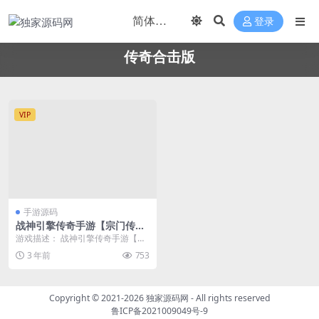
登录
传奇合击版
VIP
手游源码
战神引擎传奇手游【宗门传奇
合击版】2023整理特色服务端
游戏描述： 战神引擎传奇手游【宗
+门派+雪域之巅+五行之力+地
门传奇合击版】2023整理特色服务
3 年前
753
狱之门+诅咒之地
端+门派+雪域...
Copyright © 2021-2026
独家源码网
- All rights reserved
鲁ICP备2021009049号-9