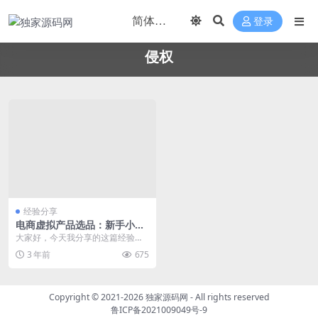
登录
侵权
经验分享
电商虚拟产品选品：新手小白
如何规避侵权、违规和售假风
大家好，今天我分享的这篇经验
险
贴，是关于电商虚拟选品方面的风
3 年前
675
险规避，其主要目的是为...
Copyright © 2021-2026
独家源码网
- All rights reserved
鲁ICP备2021009049号-9