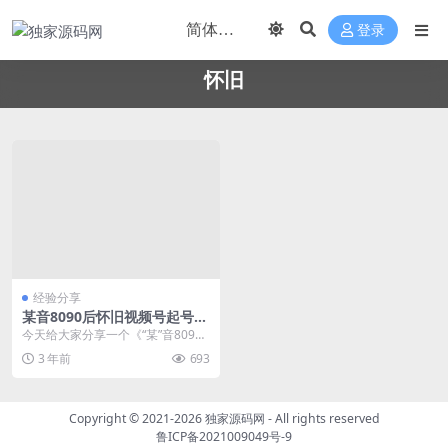
登录
怀旧
经验分享
某音8090后怀旧视频号起号涨
粉变现
今天给大家分享一个《“某”音8090
后怀旧视频号》的玩法，在这个快
3 年前
693
节奏的时代，我...
Copyright © 2021-2026
独家源码网
- All rights reserved
鲁ICP备2021009049号-9