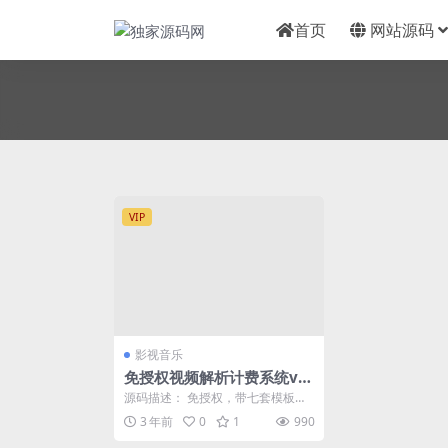
首页
网站源码
VIP
影视音乐
免授权视频解析计费系统v1.
8.2
源码描述： 免授权，带七套模板之
前有分享过 1.7.1 的影视计费系统，
3 年前
0
1
990
那个版本...