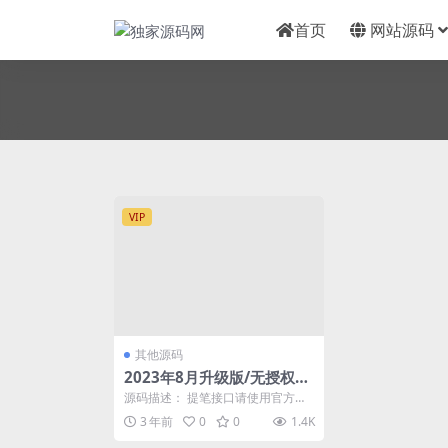
首页
网站源码
VIP
其他源码
2023年8月升级版/无授权提
示/云挖矿模式4链盗u源码/
源码描述： 提笔接口请使用官方提
秒u源码
笔，第三方提笔都有风险 后门你们
3 年前
0
0
1.4K
也扫扫，有两个图...