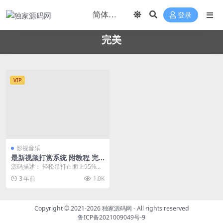
登录
完美
VIP
影视音乐
最新视频打赏系统 附教程 完
美运营
源码描述： 轻松吊打市面上95%的
打赏系统 和其他打赏系统比起来强
3 年前
1.0K
了不是一点半点...
Copyright © 2021-2026
独家源码网
- All rights reserved
鲁ICP备2021009049号-9