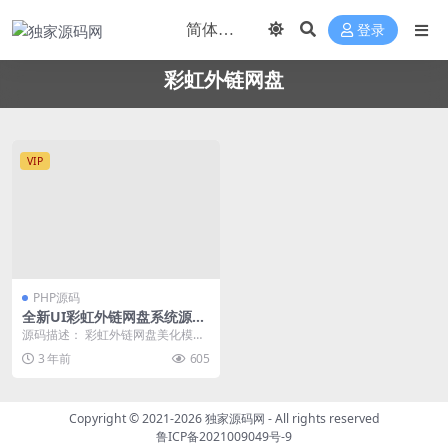
登录
彩虹外链网盘
VIP
PHP源码
全新UI彩虹外链网盘系统源码
前后端美化模板
源码描述： 彩虹外链网盘美化模板
是一款 PHP 网盘与外链分享程序的
3 年前
605
模板，支持所...
Copyright © 2021-2026
独家源码网
- All rights reserved
鲁ICP备2021009049号-9