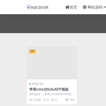
首页
网站源码
VIP
苹果CMS
苹果cms仿bibiAPP模板
源码描述： 苹果cms仿bibiAPP模板
最近迷上了搞苹果cms 二开源模板
3 年前
0
0
708
送...