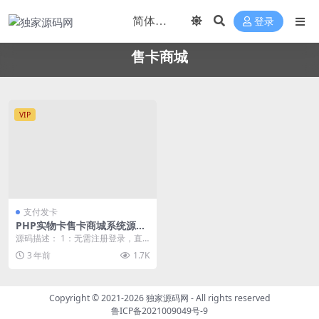
登录
售卡商城
VIP
支付发卡
PHP实物卡售卡商城系统源码
开源无授权无后门
源码描述： 1：无需注册登录，直
接填写收货信息付款购买 2：后台
3 年前
1.7K
可配置支付，支持...
Copyright © 2021-2026
独家源码网
- All rights reserved
鲁ICP备2021009049号-9