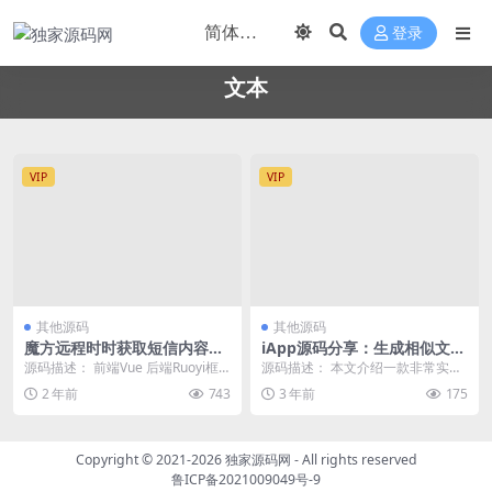
登录
文本
VIP
VIP
其他源码
其他源码
魔方远程时时获取短信内容AP
iApp源码分享：生成相似文本
P 带搭建文本
的数组排列算法
源码描述： 前端Vue 后端Ruoyi框
源码描述： 本文介绍一款非常实用
架 APP原生JAVA 全兼容至Andr...
的iApp源码，通过设定公式、数组
2 年前
743
3 年前
175
设置等功能， ...
Copyright © 2021-2026
独家源码网
- All rights reserved
鲁ICP备2021009049号-9