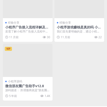
经验分享
经验分享
小程序广告接入流程详解及盈
小程序游戏赚钱是真的吗 小游
利直接相关关键步骤
戏如何赚钱
若需了解小程序广告接入流程中关
我们首先要明确的是，通过小程序
于盈利直接相关的关键步骤，请参
游戏赚钱并非虚构的概念，而是依
11 月前
30
11 月前
22
考以下内容。 准备阶...
托于当前互联网技术生...
VIP
小程序源码
微信朋友圈广告助手v12.8
源码描述： 所谓微商就是“朋友圈发
广告的人”，如果我们能为他们服
5 年前
1.4K
务，帮他们解决一...