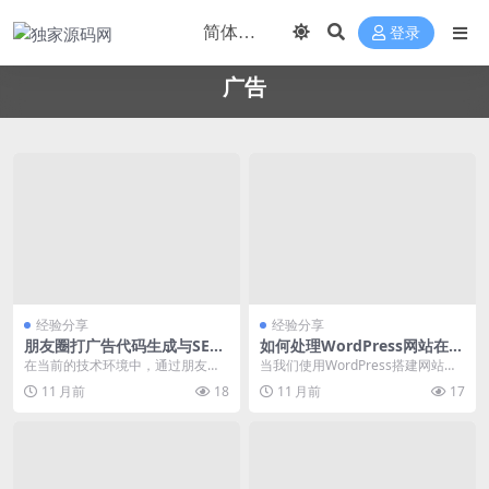
登录
广告
经验分享
经验分享
朋友圈打广告代码生成与SEO
如何处理WordPress网站在朋
优化配置详解
友圈广告中自动跳转问题
在当前的技术环境中，通过朋友圈
当我们使用WordPress搭建网站，
进行广告投放已成为一种常见的营
并通过朋友圈广告引流时，常常会
11 月前
18
11 月前
17
销策略。为了实现高效...
遇到用户点击...