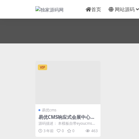
首页
网站源码
VIP
易优cms
易优CMS响应式会展中心展
览展厅展台网站模板
源码描述： 本模板自带eyoucms内
核，无需再下载eyou系统，原创设
3 年前
0
0
463
计、手工...