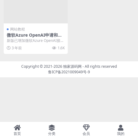
网站教程
微软Azure OpenAI申请和使
用教程
新版已增加微软Azure OpenAI接
口，申请教程对照如下 一、申请使
3 年前
1.6K
用Azu...
Copyright © 2021-2026
独家源码网
- All rights reserved
鲁ICP备2021009049号-9
首页
分类
会员
我的