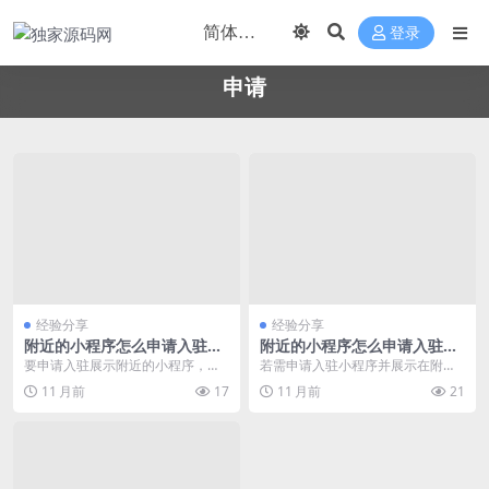
登录
申请
经验分享
经验分享
附近的小程序怎么申请入驻展
附近的小程序怎么申请入驻展
示
示
要申请入驻展示附近的小程序，通
若需申请入驻小程序并展示在附
常需要遵循以下步骤和流程。这些
近，需遵循特定平台的流程。以下
11 月前
17
11 月前
21
步骤基于当前主流平台...
为常见平台（如微信）的...