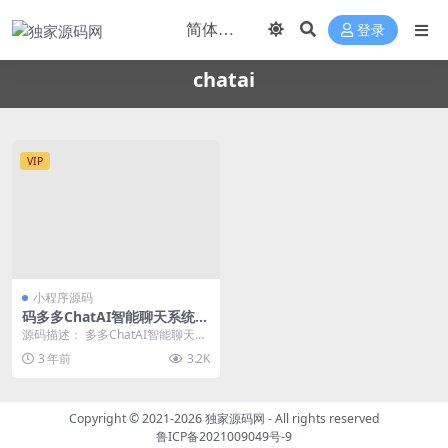
登录
chatai
VIP
小程序源码
码多多ChatAI智能聊天系统-P
HP源码版V2.5.0+开源端
源码描述： 多多ChatAI智能聊天系
统PHP源码版，基于前后端分离架
3 年前
3.2K
构以及Vu...
Copyright © 2021-2026
独家源码网
- All rights reserved
鲁ICP备2021009049号-9