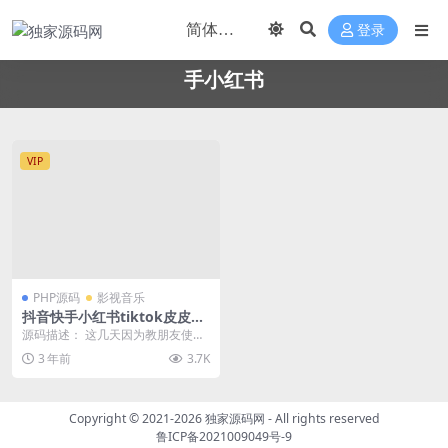
登录
手小红书
VIP
PHP源码
影视音乐
抖音快手小红书tiktok皮皮虾
微视等几十种平台视频解析下
源码描述： 这几天因为教朋友使用t
载去水印网站源码
iktok和抖音视频解析，找了几十个
3 年前
3.7K
站和小程序...
Copyright © 2021-2026
独家源码网
- All rights reserved
鲁ICP备2021009049号-9